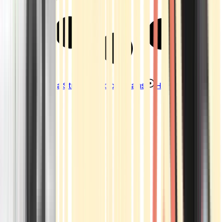
Strains
Sativa Strains
Indica Strains
Hybrid Strains
Standorte