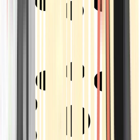
Strains