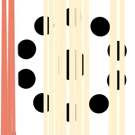
Strains