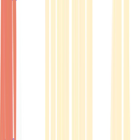
Ärzte