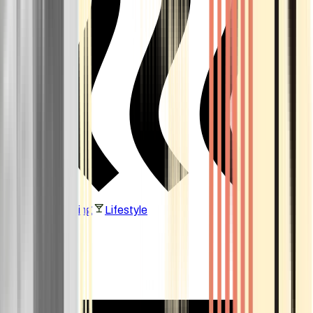
Vaping & Dabbing
Lifestyle