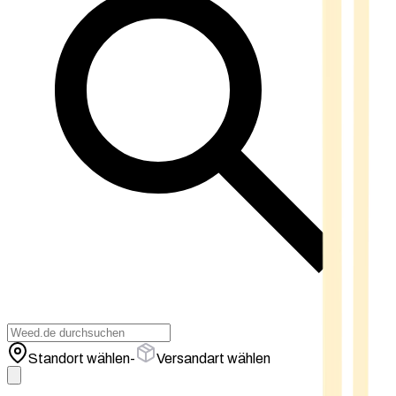
Standort wählen
-
Versandart wählen