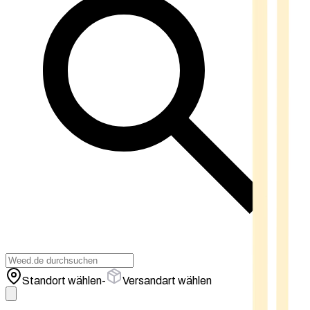
Standort wählen
-
Versandart wählen