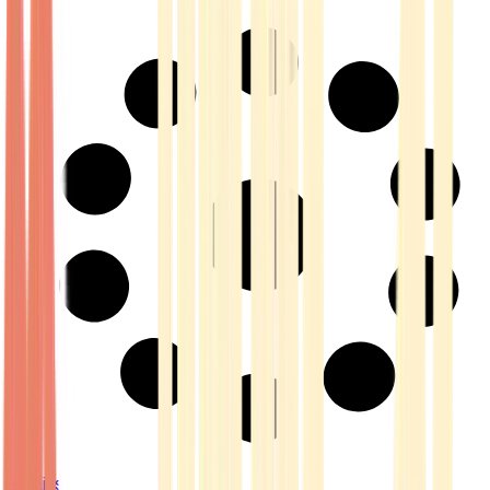
Strains