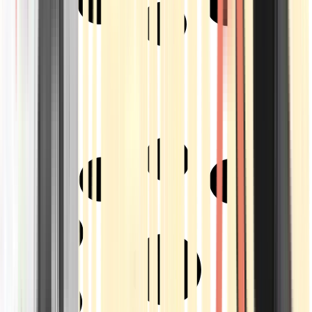
Strains