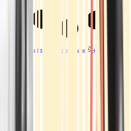
Strains
Sativa Strains
Indica Strains
Hybrid Strains
Standorte