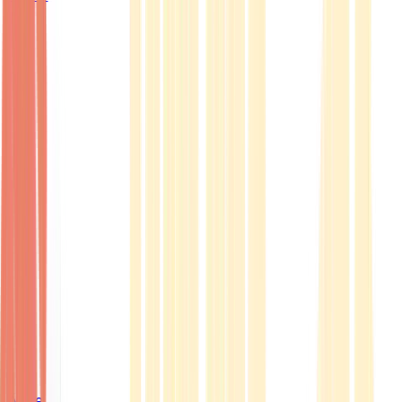
Ärzte