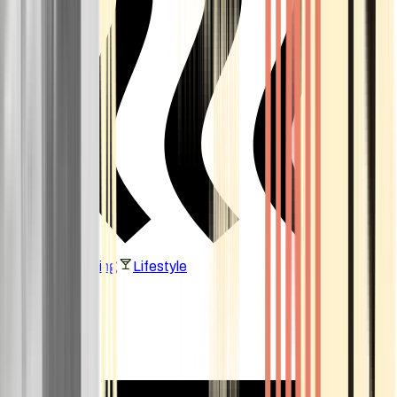
Vaping & Dabbing
Lifestyle