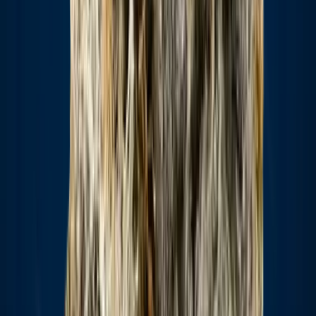
Strains
Sativa Strains
Indica Strains
Hybrid Strains
Standorte