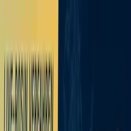
Zum Hauptinhalt springen
Weed.de: Cannabis Medizin, CBD
Dein Cannabis Kompass
Ansehen
Demecan Epic Drop CJ