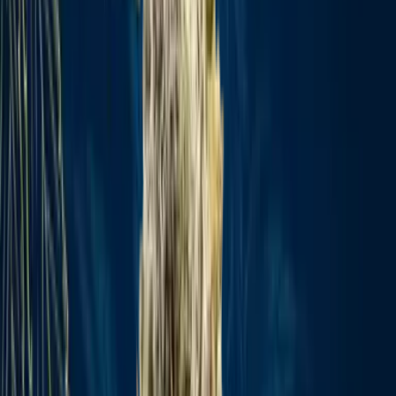
Strains