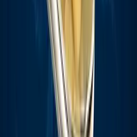
Strains
Sativa Strains
Indica Strains
Hybrid Strains
Standorte