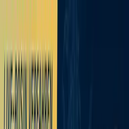
Zum Hauptinhalt springen
Weed.de: Cannabis Medizin, CBD
Dein Cannabis Kompass
Ansehen
Demecan HS Low Drop Passion Soda