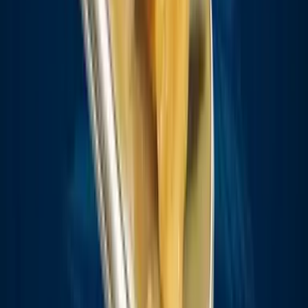
Strains