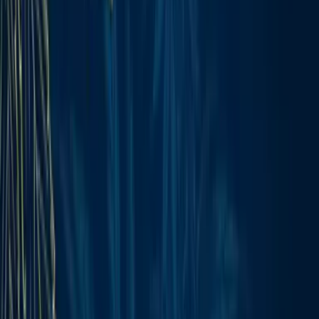
Strains