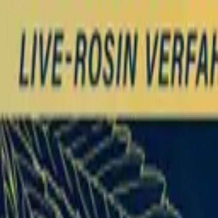
Zum Hauptinhalt springen
Weed.de: Cannabis Medizin, CBD
Dein Cannabis Kompass
Ansehen
Demecan MC Epic Drop 30/1