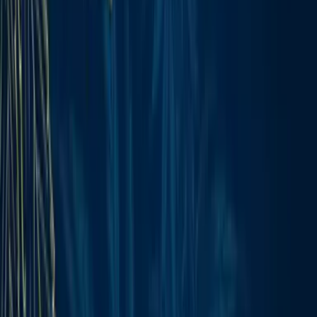
Strains