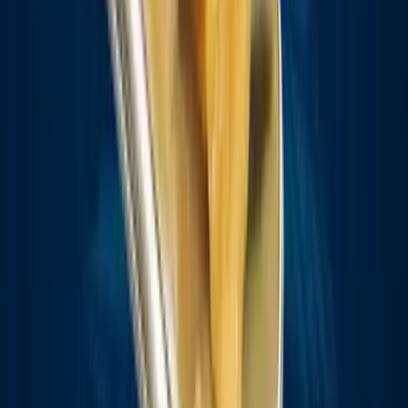
Strains