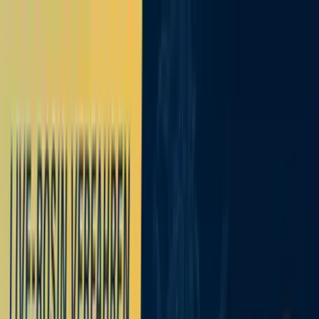
Zum Hauptinhalt springen
Weed.de: Cannabis Medizin, CBD
Dein Cannabis Kompass
Ansehen
Demecan PG Strong Drop 27:01