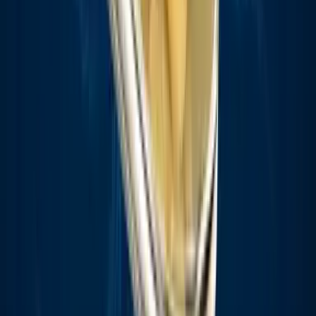
Strains
Sativa Strains
Indica Strains
Hybrid Strains
Standorte