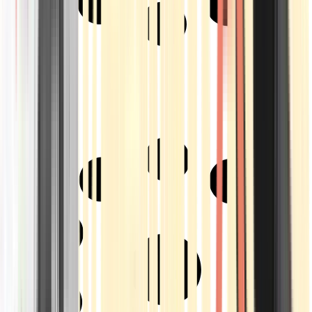
Strains