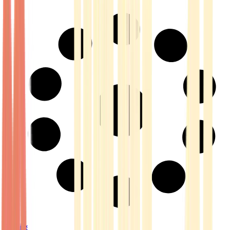
Strains