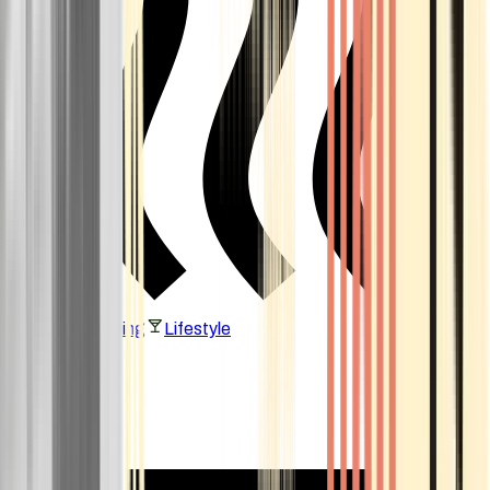
Vaping & Dabbing
Lifestyle