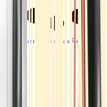
Strains
Sativa Strains
Indica Strains
Hybrid Strains
Standorte