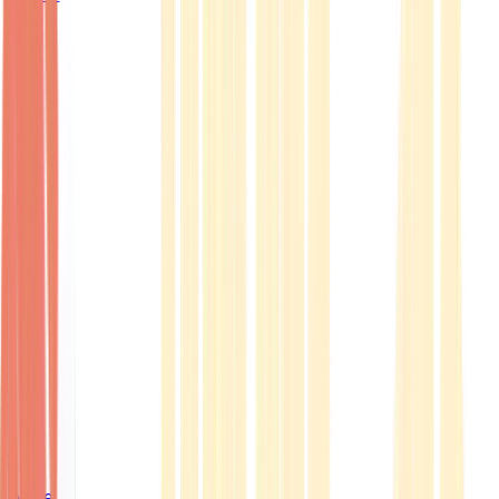
Ärzte