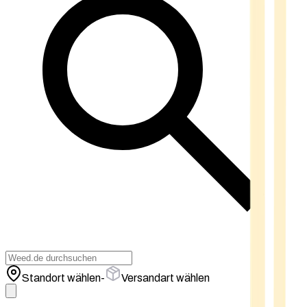
Standort wählen
-
Versandart wählen