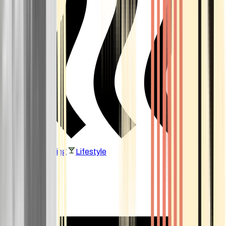
Vaping & Dabbing
Lifestyle