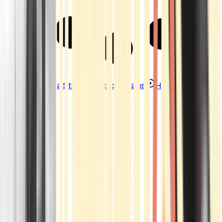
Strains
Sativa Strains
Indica Strains
Hybrid Strains
Standorte