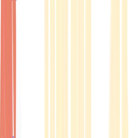
Ärzte