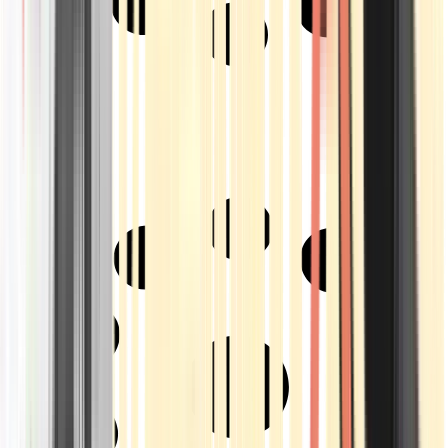
Strains