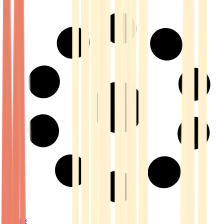
Strains