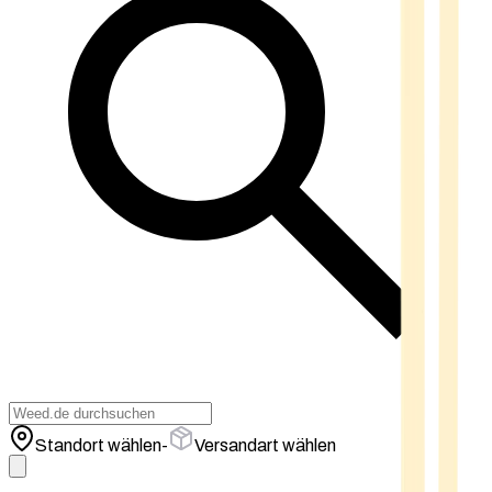
Standort wählen
-
Versandart wählen