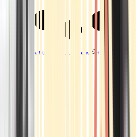
Strains
Sativa Strains
Indica Strains
Hybrid Strains
Standorte