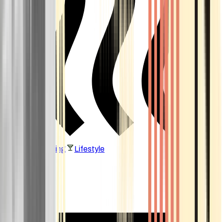
Vaping & Dabbing
Lifestyle