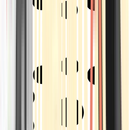
Strains