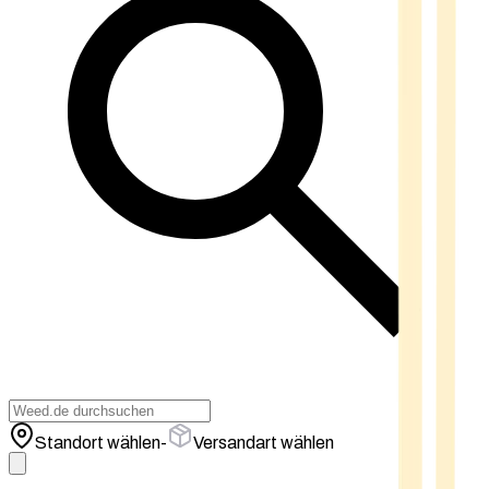
Standort wählen
-
Versandart wählen