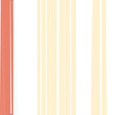
Ärzte