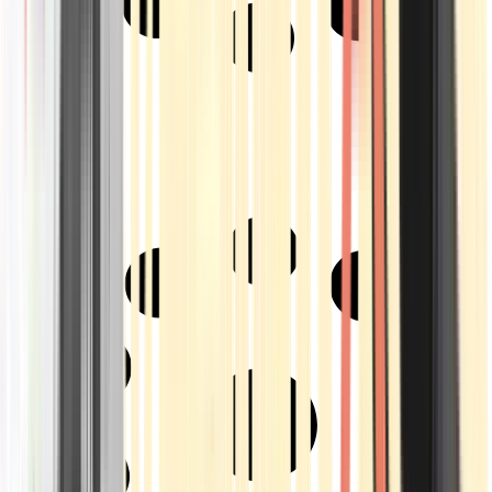
Strains