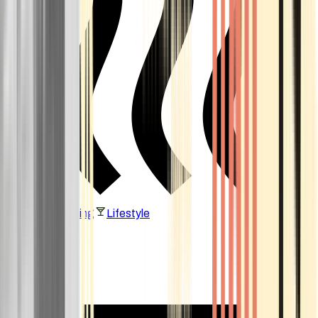
Vaping & Dabbing
Lifestyle