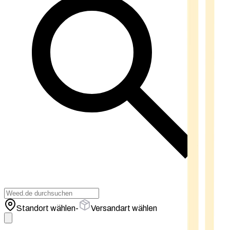
Standort wählen
-
Versandart wählen