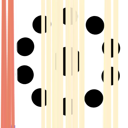
Strains