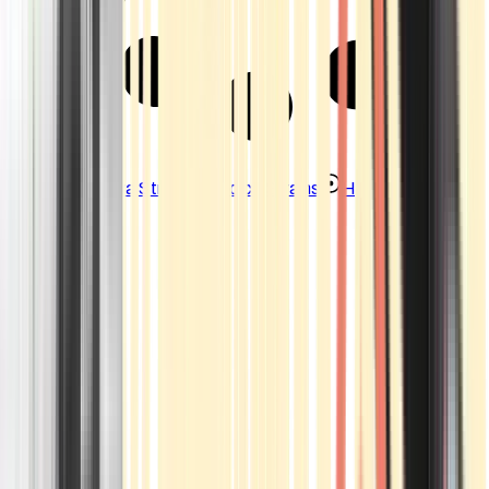
Strains
Sativa Strains
Indica Strains
Hybrid Strains
Standorte