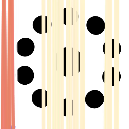
Strains