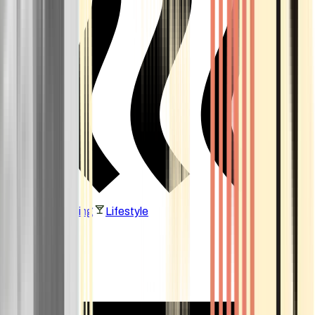
Vaping & Dabbing
Lifestyle