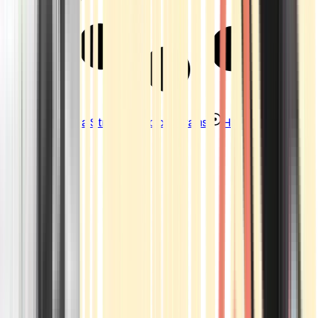
Strains
Sativa Strains
Indica Strains
Hybrid Strains
Standorte