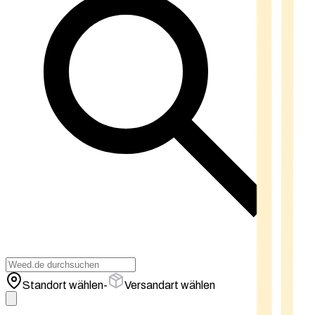
Standort wählen
-
Versandart wählen