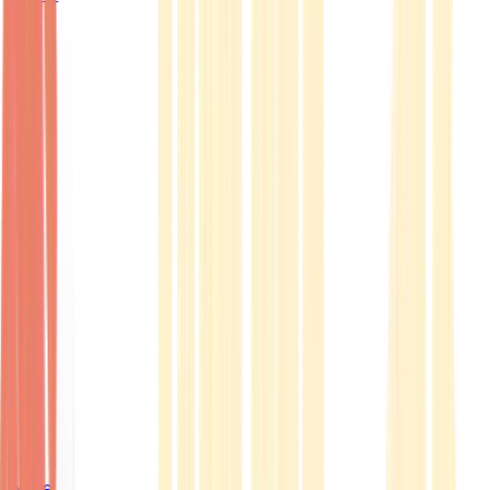
Ärzte