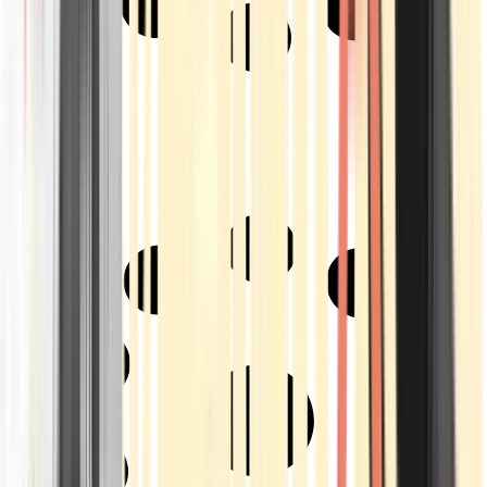
Strains