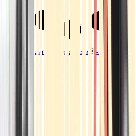
Strains
Sativa Strains
Indica Strains
Hybrid Strains
Standorte