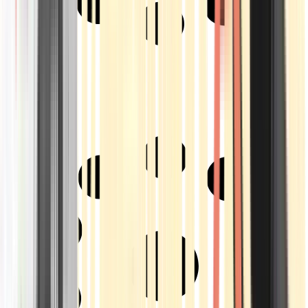
Strains