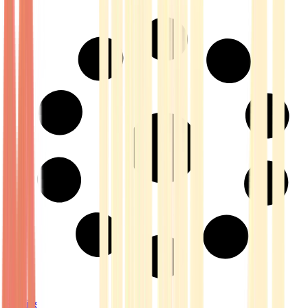
Strains