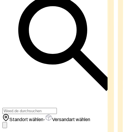
Standort wählen
-
Versandart wählen