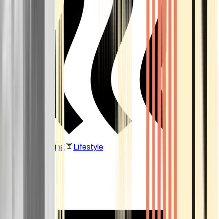
Vaping & Dabbing
Lifestyle