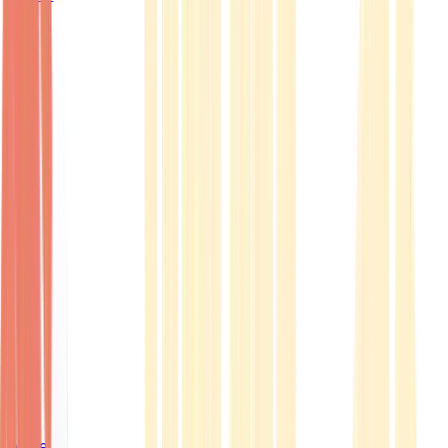
Ärzte