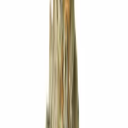
Strains