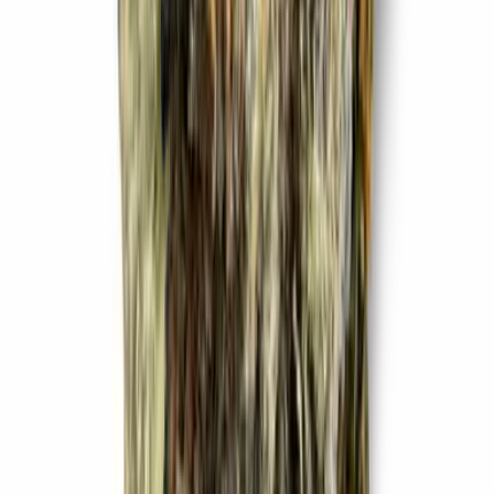
Strains
Sativa Strains
Indica Strains
Hybrid Strains
Standorte