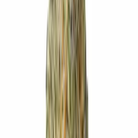
Ärzte