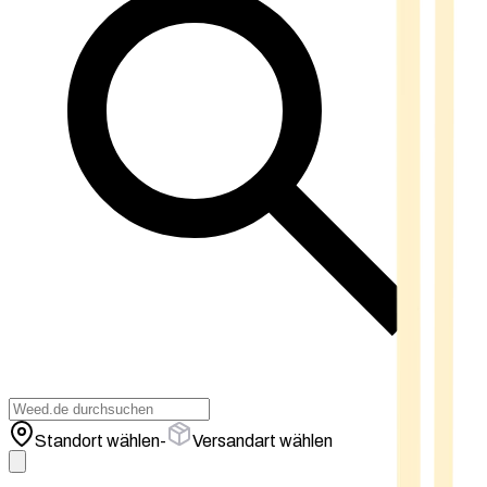
Standort wählen
-
Versandart wählen