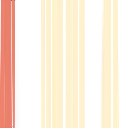
Ärzte