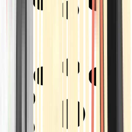
Strains