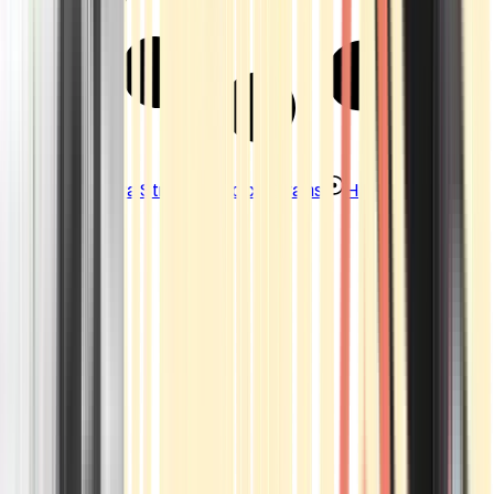
Strains
Sativa Strains
Indica Strains
Hybrid Strains
Standorte