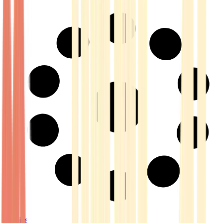
Strains