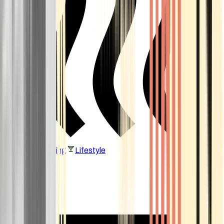
Vaping & Dabbing
Lifestyle