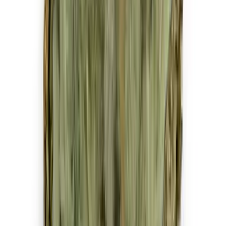
Strains
Sativa Strains
Indica Strains
Hybrid Strains
Standorte