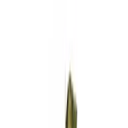
Standort wählen
-
Versandart wählen