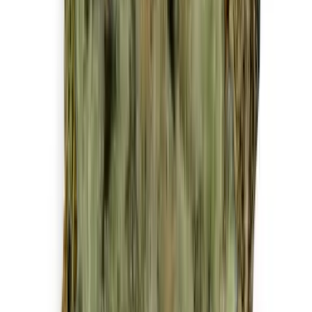
Strains