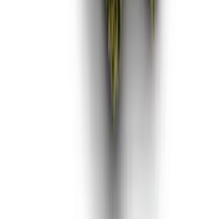
Vaping & Dabbing
Lifestyle