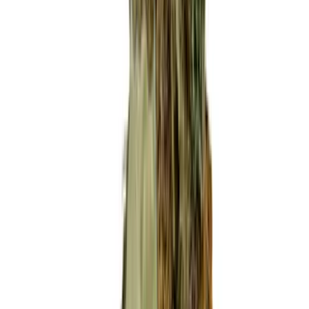
Strains