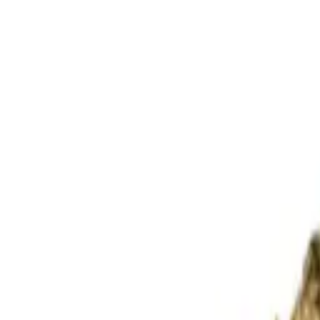
Standort wählen
-
Versandart wählen