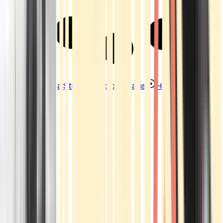
Strains
Sativa Strains
Indica Strains
Hybrid Strains
Standorte