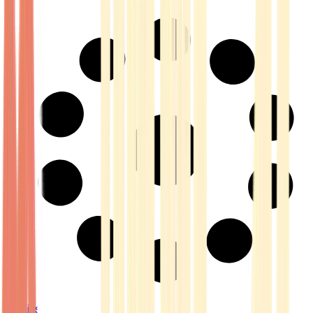
Strains