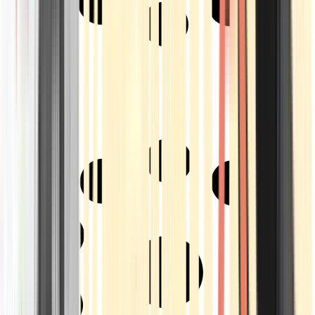
Strains