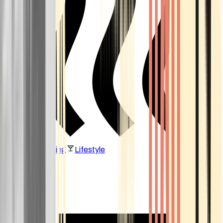
Vaping & Dabbing
Lifestyle