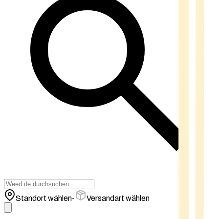
Standort wählen
-
Versandart wählen