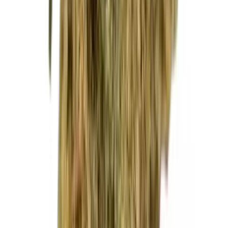
Strains
Sativa Strains
Indica Strains
Hybrid Strains
Standorte