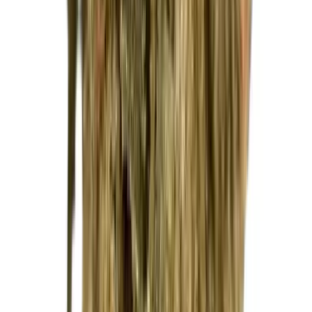
Strains