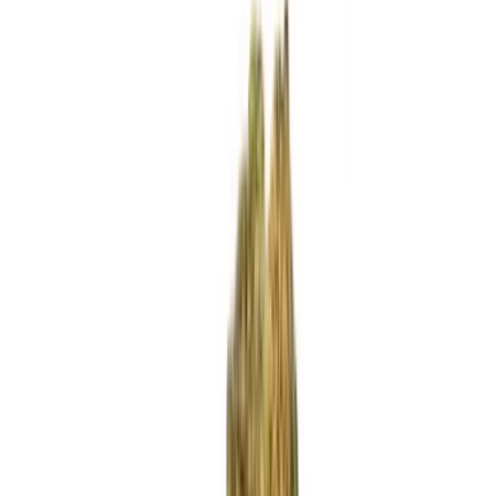
Standort wählen
-
Versandart wählen