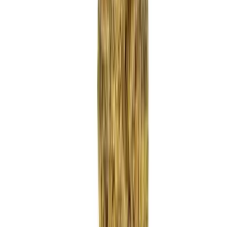
Strains