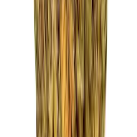
Strains
Sativa Strains
Indica Strains
Hybrid Strains
Standorte