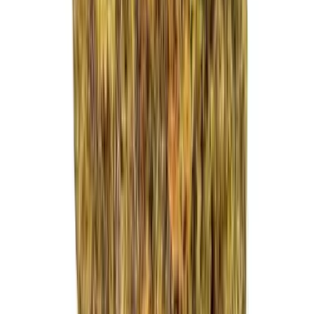
Strains