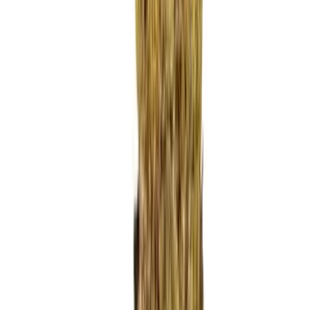
Ärzte