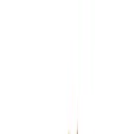
Zum Hauptinhalt springen
Weed.de: Cannabis Medizin, CBD
Dein Cannabis Kompass
Ansehen
Grünhorn MC 25/1