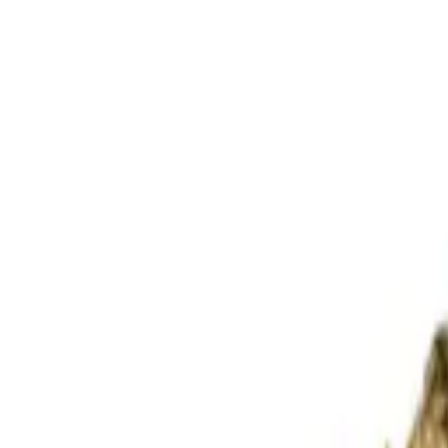
Standort wählen
-
Versandart wählen