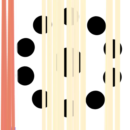
Strains