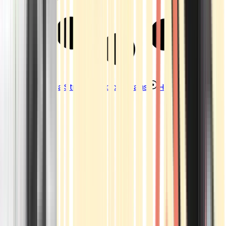
Strains
Sativa Strains
Indica Strains
Hybrid Strains
Standorte