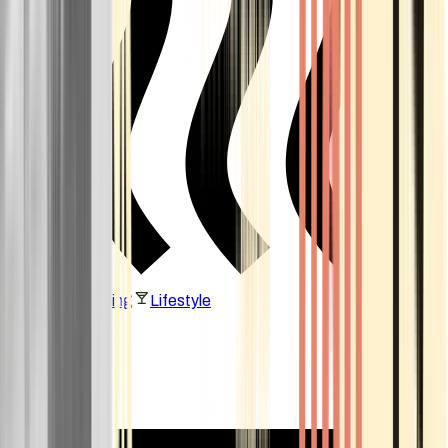
Vaping & Dabbing
Lifestyle