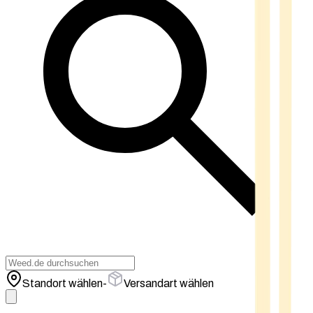
Standort wählen
-
Versandart wählen