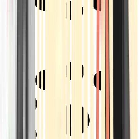
Strains