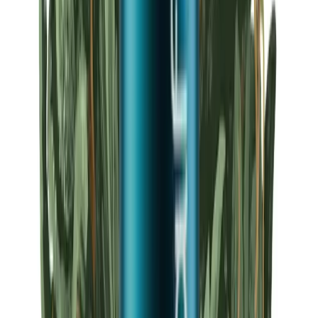
Strains
Sativa Strains
Indica Strains
Hybrid Strains
Standorte