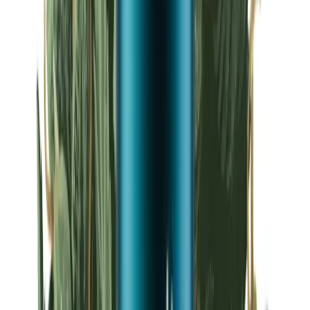
Strains