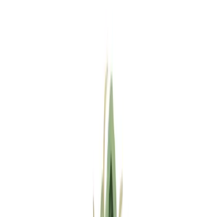
Standort wählen
-
Versandart wählen