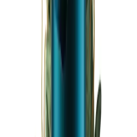
Ärzte