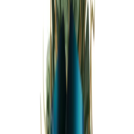
Strains