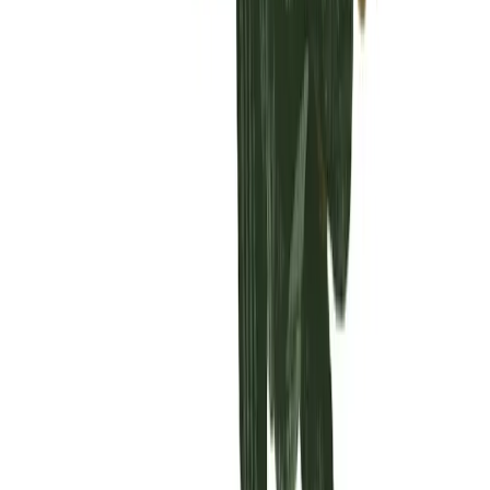
Vaping & Dabbing
Lifestyle