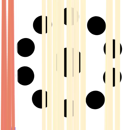
Strains