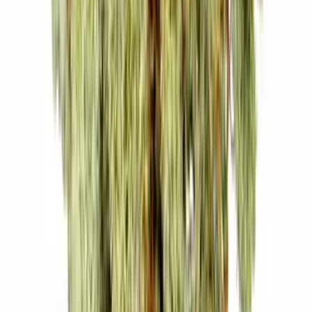
Strains
Sativa Strains
Indica Strains
Hybrid Strains
Standorte