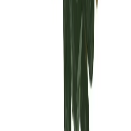
Vaping & Dabbing
Lifestyle