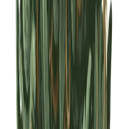
Strains
Sativa Strains
Indica Strains
Hybrid Strains
Standorte