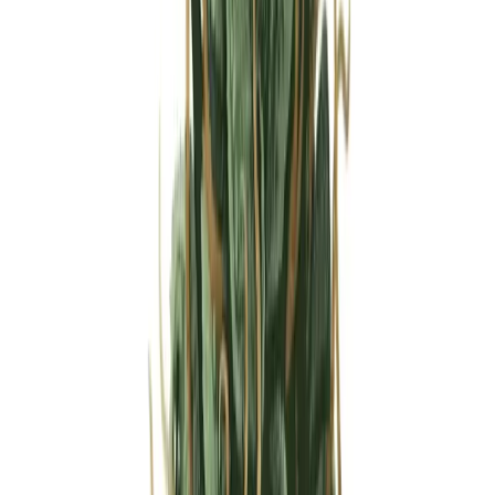
Strains