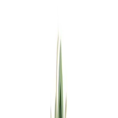
Standort wählen
-
Versandart wählen