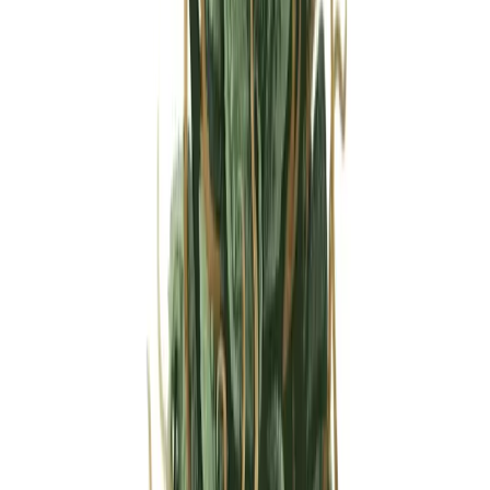
Strains