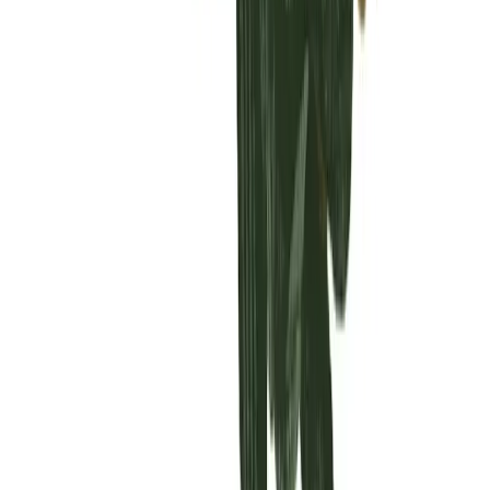
Vaping & Dabbing
Lifestyle