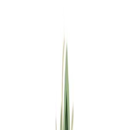
Standort wählen
-
Versandart wählen