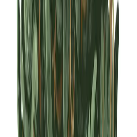
Strains
Sativa Strains
Indica Strains
Hybrid Strains
Standorte