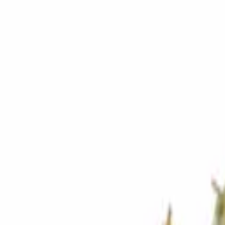
Standort wählen
-
Versandart wählen