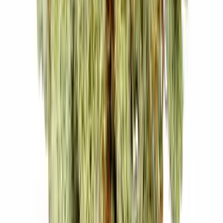
Strains
Sativa Strains
Indica Strains
Hybrid Strains
Standorte