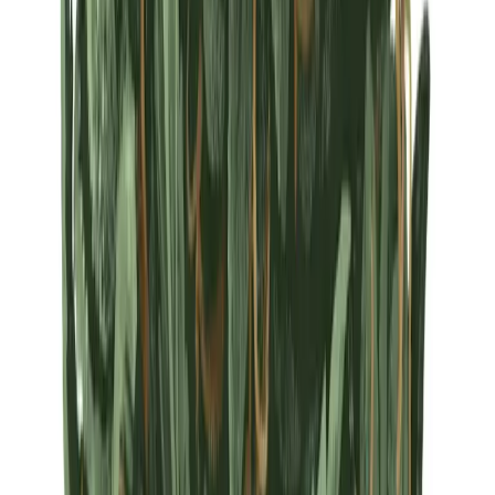
Strains
Sativa Strains
Indica Strains
Hybrid Strains
Standorte