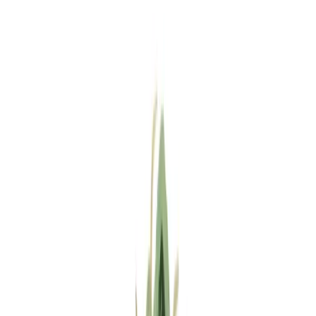
Standort wählen
-
Versandart wählen