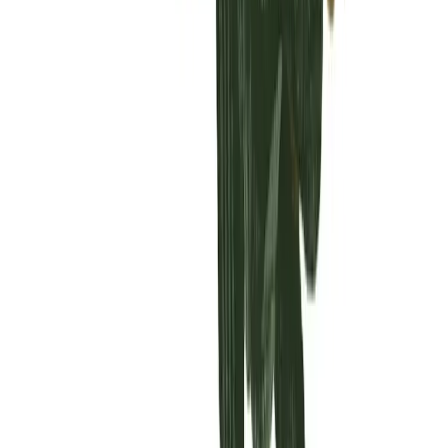
Vaping & Dabbing
Lifestyle