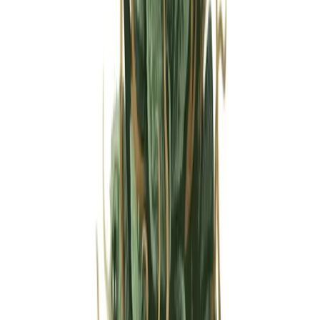
Strains