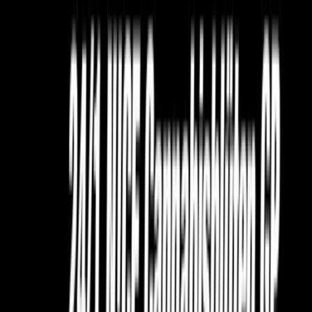
Ärzte