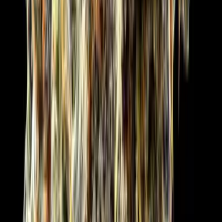
Strains
Sativa Strains
Indica Strains
Hybrid Strains
Standorte