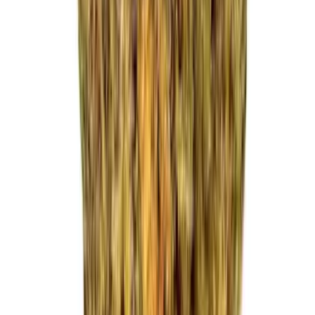
Strains
Sativa Strains
Indica Strains
Hybrid Strains
Standorte