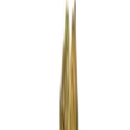
Standort wählen
-
Versandart wählen