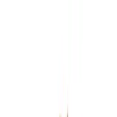
Zum Hauptinhalt springen
Weed.de: Cannabis Medizin, CBD
Dein Cannabis Kompass
Ansehen
LOT 420 AB 25/1