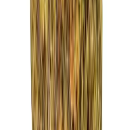
Strains