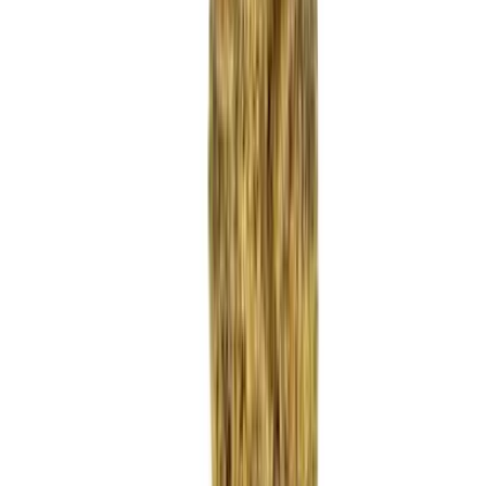
Strains