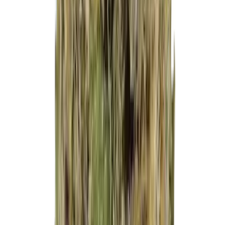
Strains
Sativa Strains
Indica Strains
Hybrid Strains
Standorte