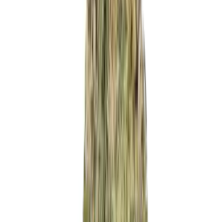
Strains