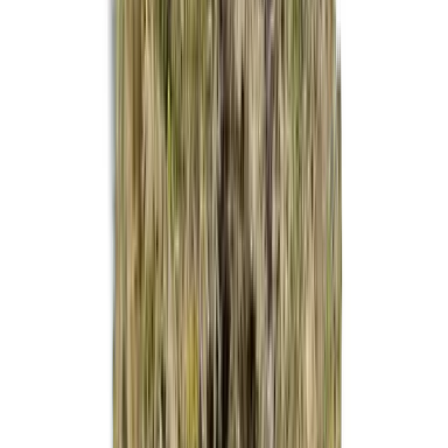
Strains