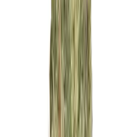
Ärzte