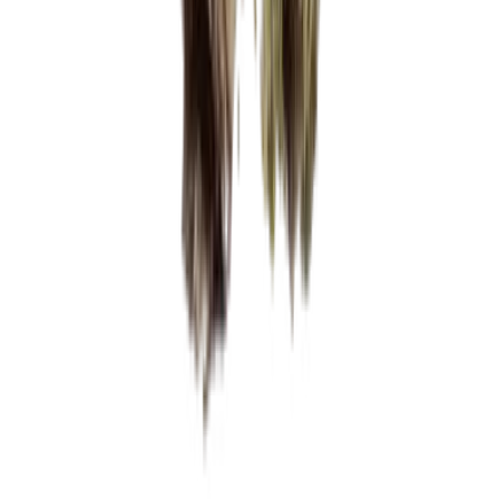
Vaping & Dabbing
Lifestyle