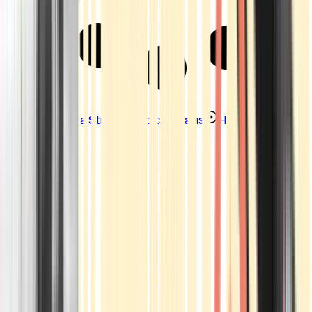
Strains
Sativa Strains
Indica Strains
Hybrid Strains
Standorte