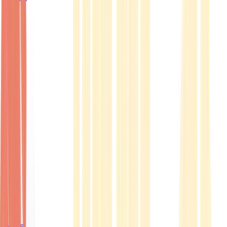
Ärzte