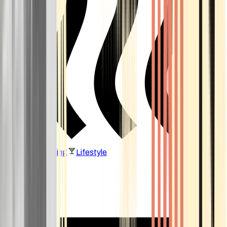
Vaping & Dabbing
Lifestyle