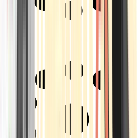
Strains