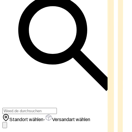
Standort wählen
-
Versandart wählen