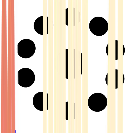
Strains