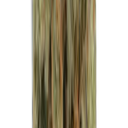
Strains