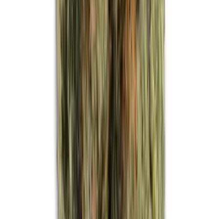
Strains
Sativa Strains
Indica Strains
Hybrid Strains
Standorte