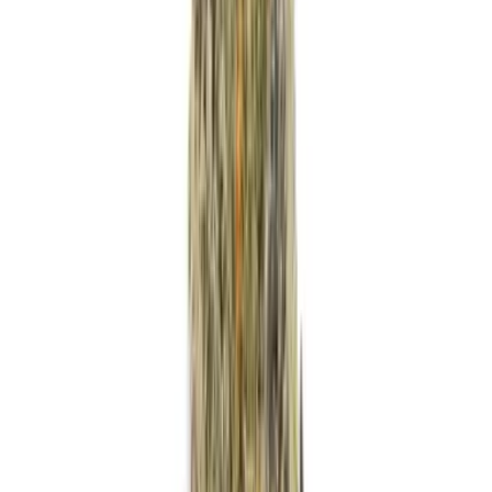
Strains