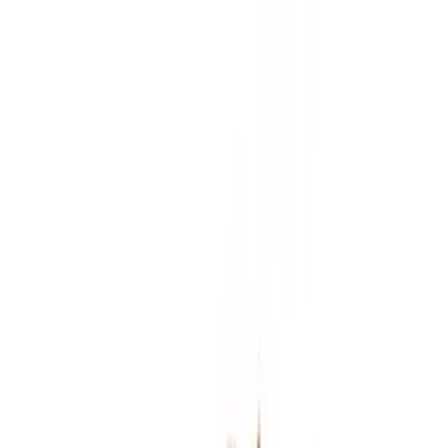
Zum Hauptinhalt springen
Weed.de: Cannabis Medizin, CBD
Dein Cannabis Kompass
Ansehen
MAC 3+