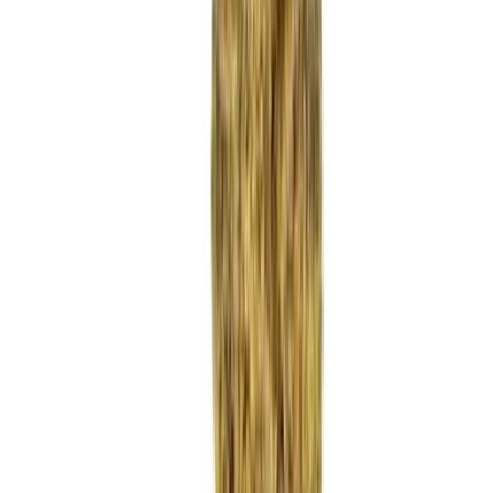
Strains