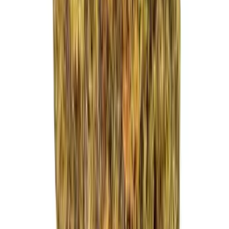
Strains