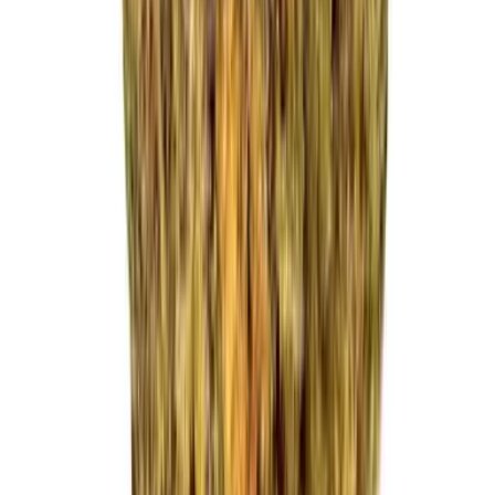
Strains
Sativa Strains
Indica Strains
Hybrid Strains
Standorte