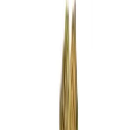
Standort wählen
-
Versandart wählen