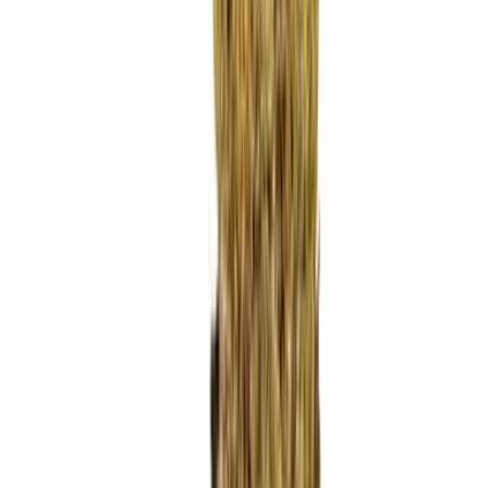
Ärzte