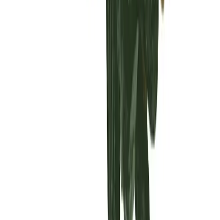
Vaping & Dabbing
Lifestyle