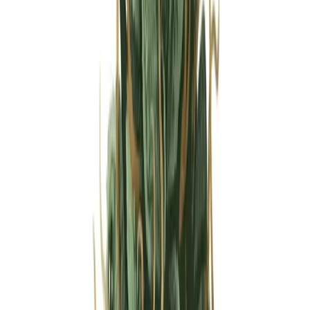
Strains