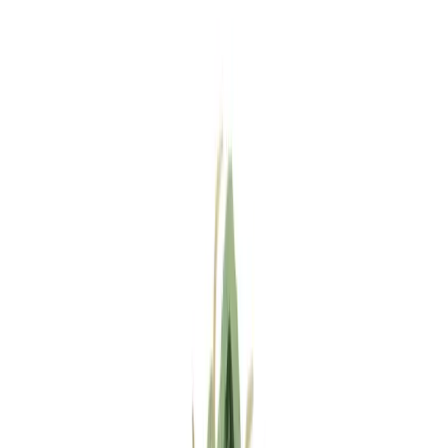
Standort wählen
-
Versandart wählen