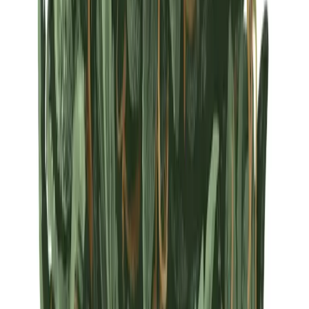
Strains
Sativa Strains
Indica Strains
Hybrid Strains
Standorte