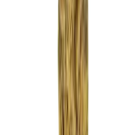
Strains