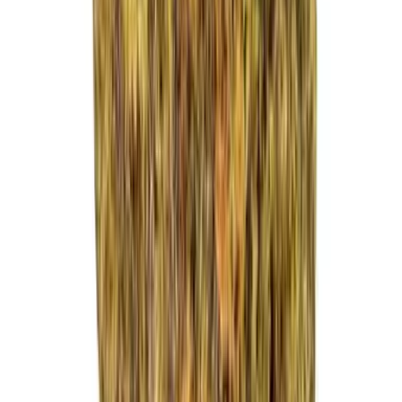
Strains