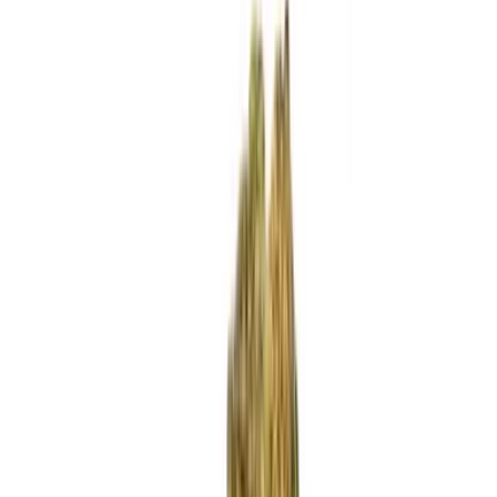
Standort wählen
-
Versandart wählen