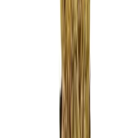
Ärzte