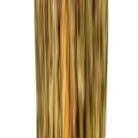
Strains
Sativa Strains
Indica Strains
Hybrid Strains
Standorte