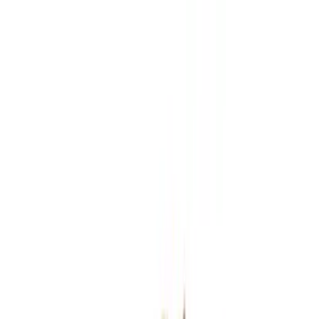
Zum Hauptinhalt springen
Weed.de: Cannabis Medizin, CBD
Dein Cannabis Kompass
Ansehen
MCCN No. 1 14/1