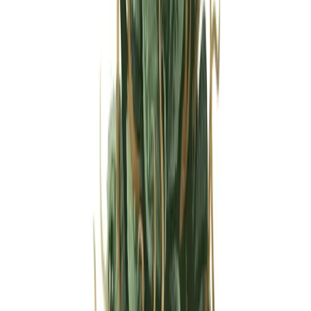
Strains