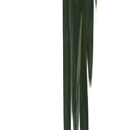
Vaping & Dabbing
Lifestyle