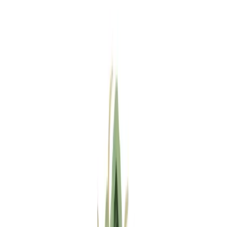
Standort wählen
-
Versandart wählen