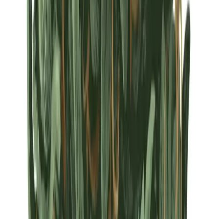
Strains
Sativa Strains
Indica Strains
Hybrid Strains
Standorte