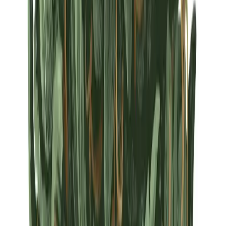
Strains
Sativa Strains
Indica Strains
Hybrid Strains
Standorte