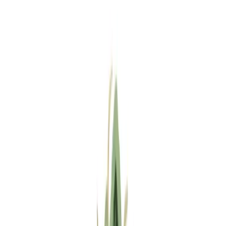
Standort wählen
-
Versandart wählen