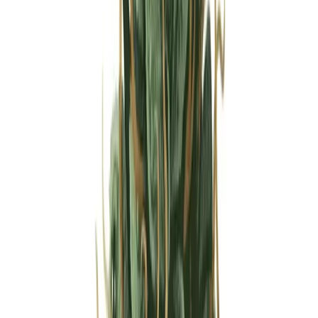
Strains