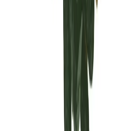
Vaping & Dabbing
Lifestyle