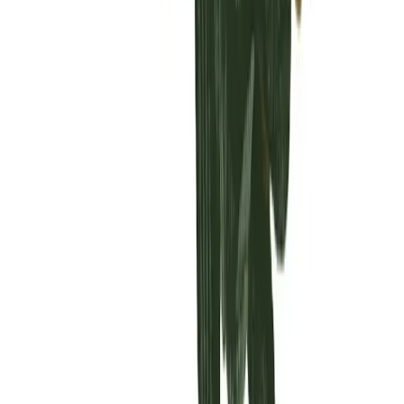
Vaping & Dabbing
Lifestyle