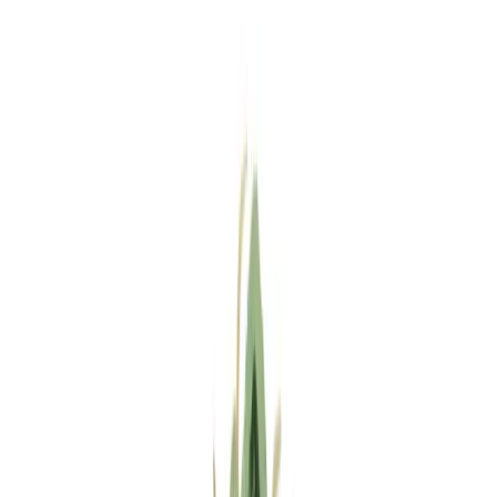
Standort wählen
-
Versandart wählen