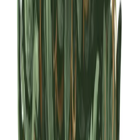
Strains
Sativa Strains
Indica Strains
Hybrid Strains
Standorte