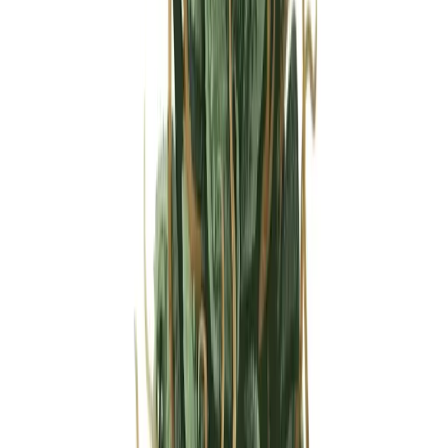
Strains