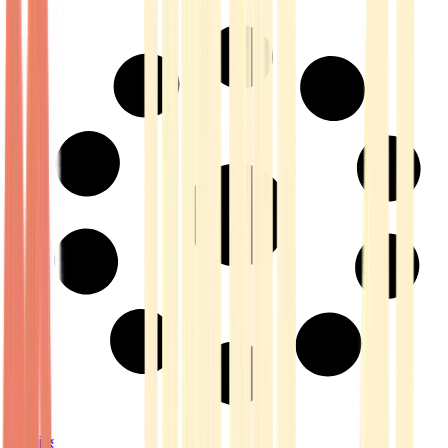
Strains