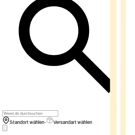
Standort wählen
-
Versandart wählen