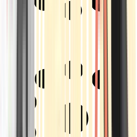
Strains