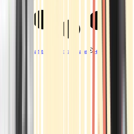
Strains
Sativa Strains
Indica Strains
Hybrid Strains
Standorte