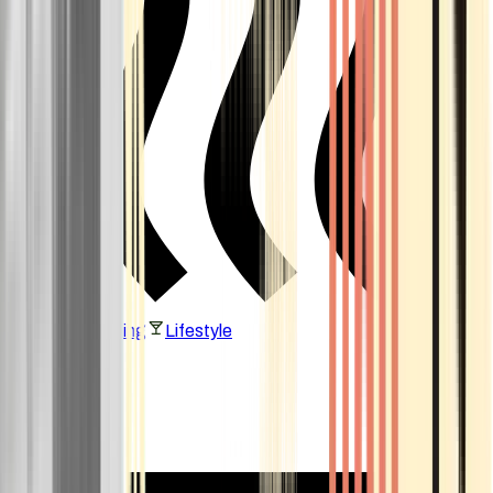
Vaping & Dabbing
Lifestyle