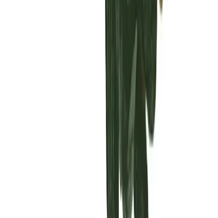
Vaping & Dabbing
Lifestyle