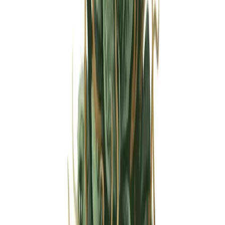
Strains