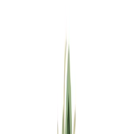
Standort wählen
-
Versandart wählen