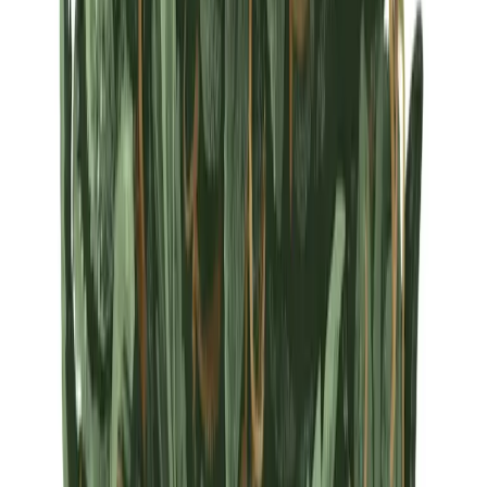
Strains
Sativa Strains
Indica Strains
Hybrid Strains
Standorte