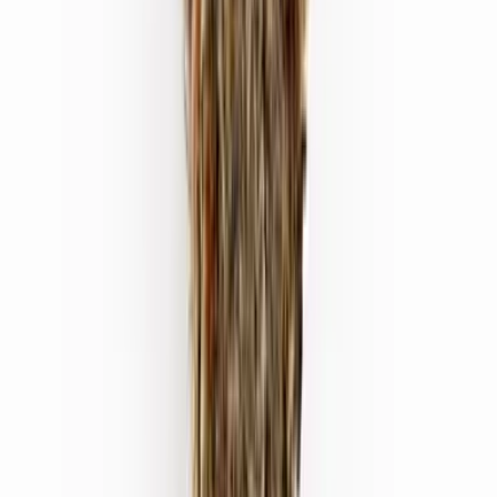
Strains