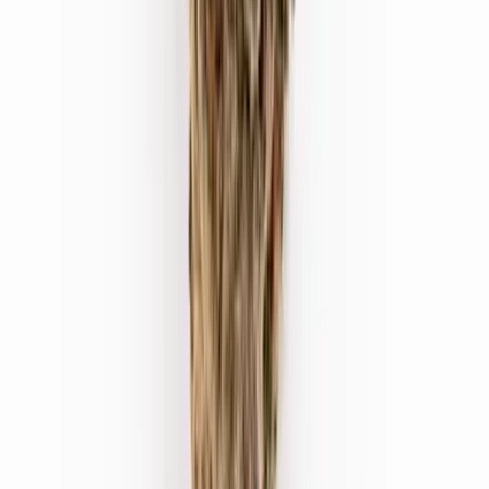
Strains
Sativa Strains
Indica Strains
Hybrid Strains
Standorte