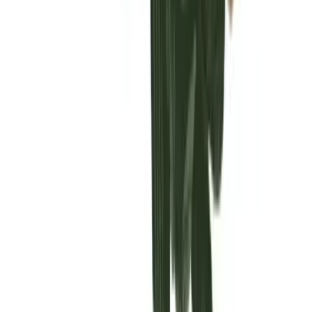
Vaping & Dabbing
Lifestyle