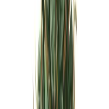
Strains