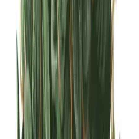
Strains