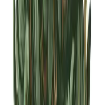
Strains
Sativa Strains
Indica Strains
Hybrid Strains
Standorte