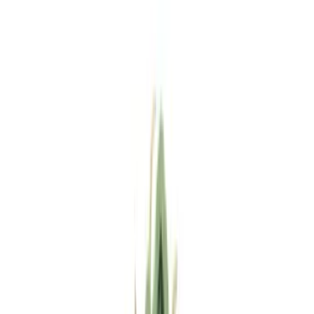
Standort wählen
-
Versandart wählen