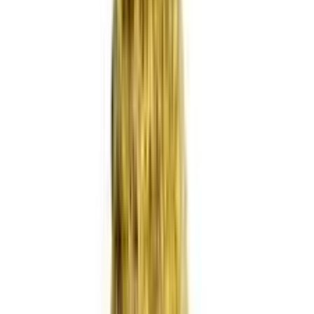
Strains