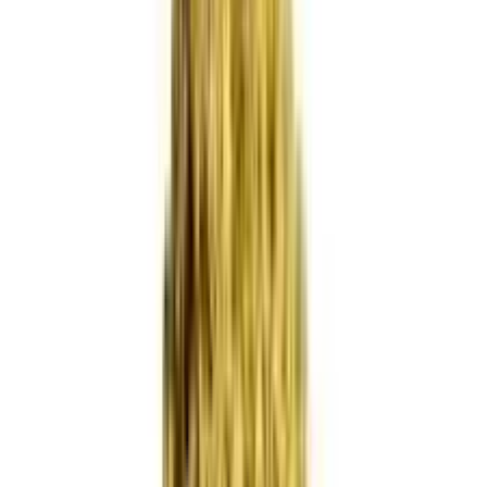
Ärzte