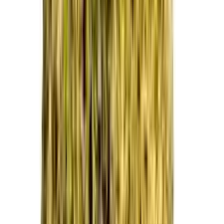
Strains