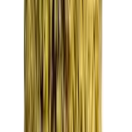
Strains
Sativa Strains
Indica Strains
Hybrid Strains
Standorte