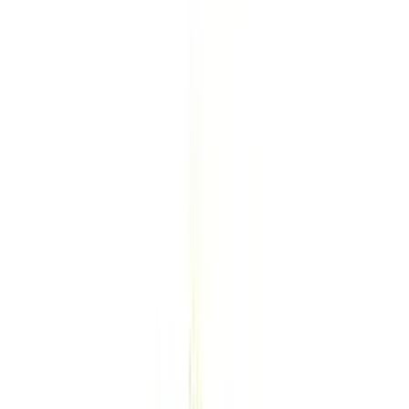
Standort wählen
-
Versandart wählen