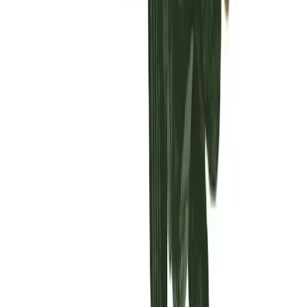
Vaping & Dabbing
Lifestyle