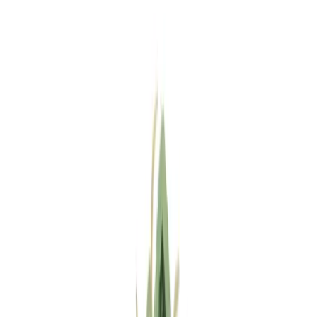
Standort wählen
-
Versandart wählen