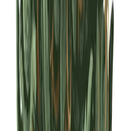
Strains
Sativa Strains
Indica Strains
Hybrid Strains
Standorte