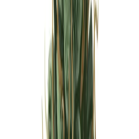
Strains