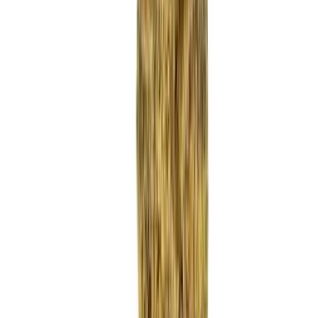
Strains