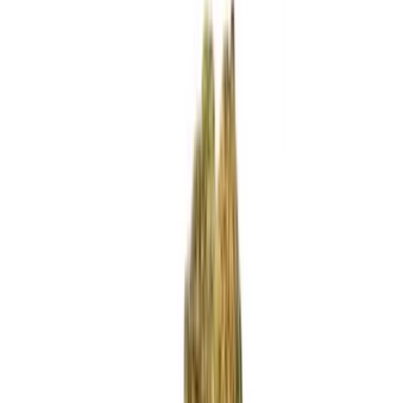
Standort wählen
-
Versandart wählen