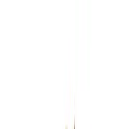
Zum Hauptinhalt springen
Weed.de: Cannabis Medizin, CBD
Dein Cannabis Kompass
Ansehen
Oceanic BL 25/1