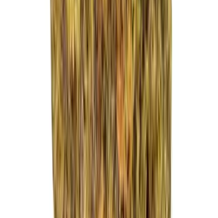
Strains