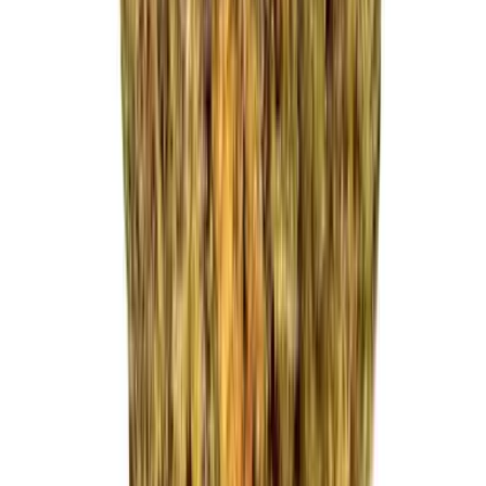
Strains
Sativa Strains
Indica Strains
Hybrid Strains
Standorte