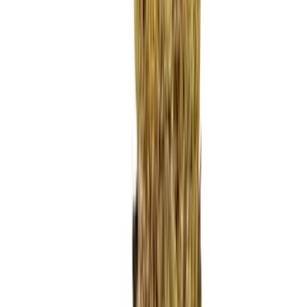
Ärzte