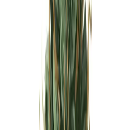
Strains