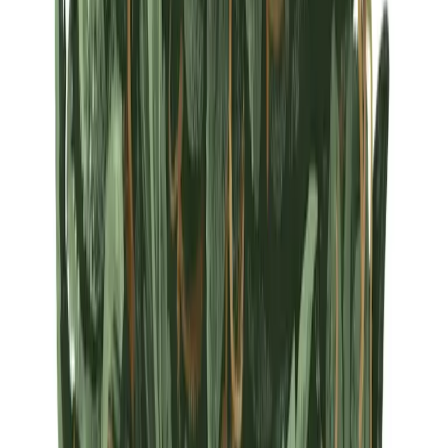
Strains
Sativa Strains
Indica Strains
Hybrid Strains
Standorte