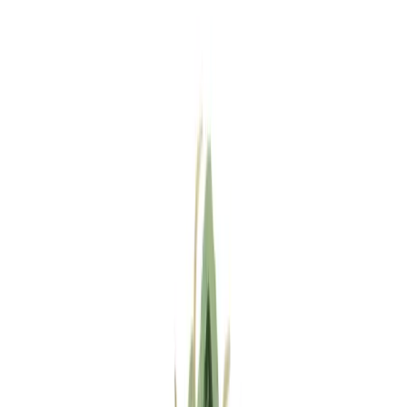
Standort wählen
-
Versandart wählen