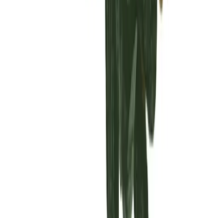
Vaping & Dabbing
Lifestyle