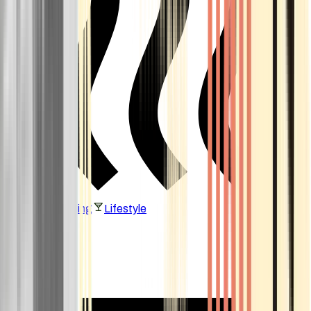
Vaping & Dabbing
Lifestyle