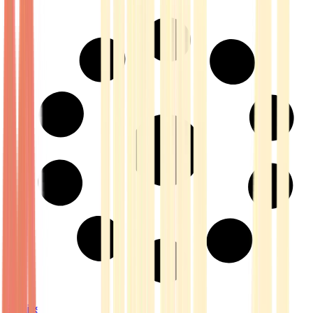
Strains