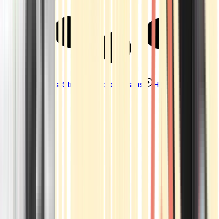
Strains
Sativa Strains
Indica Strains
Hybrid Strains
Standorte