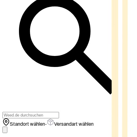
Standort wählen
-
Versandart wählen