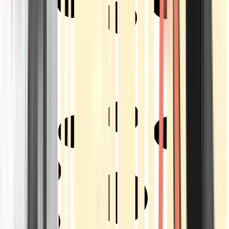
Strains