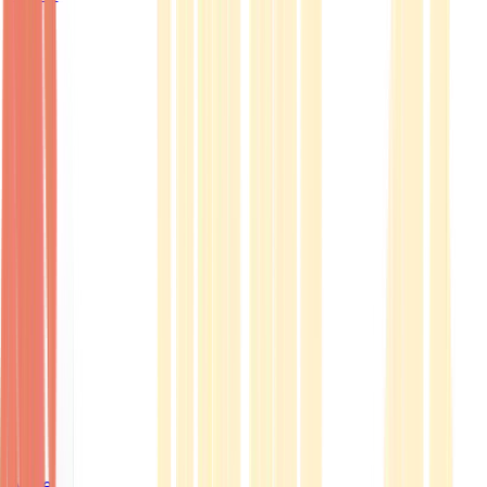
Ärzte