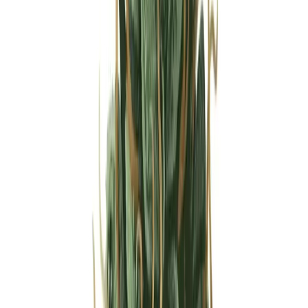
Strains