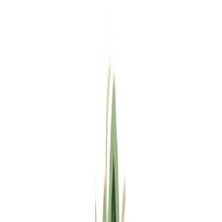
Standort wählen
-
Versandart wählen