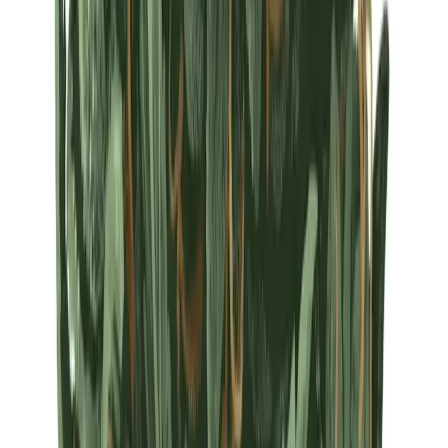
Strains
Sativa Strains
Indica Strains
Hybrid Strains
Standorte