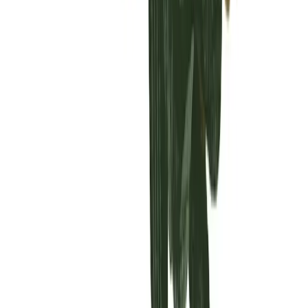
Vaping & Dabbing
Lifestyle